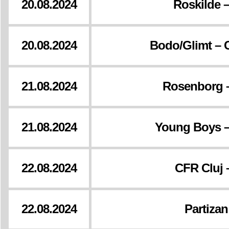
20.08.2024
Roskilde 
20.08.2024
Bodo/Glimt – 
21.08.2024
Rosenborg –
21.08.2024
Young Boys –
22.08.2024
CFR Cluj 
22.08.2024
Partizan