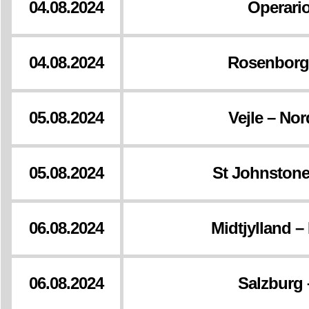
04.08.2024
Operari
04.08.2024
Rosenborg
05.08.2024
Vejle – Nor
05.08.2024
St Johnstone
06.08.2024
Midtjylland –
06.08.2024
Salzburg 