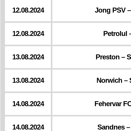
12.08.2024
Jong PSV –
12.08.2024
Petrolul 
13.08.2024
Preston – 
13.08.2024
Norwich – 
14.08.2024
Fehervar F
14.08.2024
Sandnes –