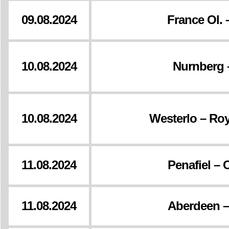
09.08.2024
France Ol. 
10.08.2024
Nurnberg 
10.08.2024
Westerlo – Ro
11.08.2024
Penafiel – 
11.08.2024
Aberdeen – 