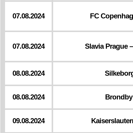
07.08.2024
FC Copenhage
07.08.2024
Slavia Prague 
08.08.2024
Silkebor
08.08.2024
Brondby 
09.08.2024
Kaiserslauter