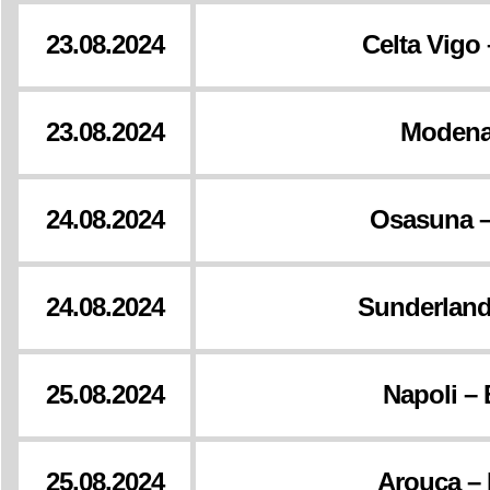
23.08.2024
Celta Vigo 
23.08.2024
Modena 
24.08.2024
Osasuna –
24.08.2024
Sunderland
25.08.2024
Napoli –
25.08.2024
Arouca – 