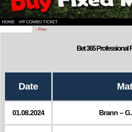
HOME
VIP COMBO TICKET
‹ Prev
Bet 365 Professional 
Date
Ma
01.08.2024
Brann – G.