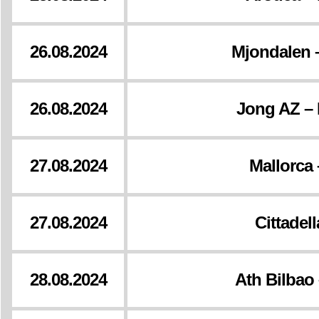
26.08.2024
Mjondalen 
26.08.2024
Jong AZ – 
27.08.2024
Mallorca 
27.08.2024
Cittadell
28.08.2024
Ath Bilbao 