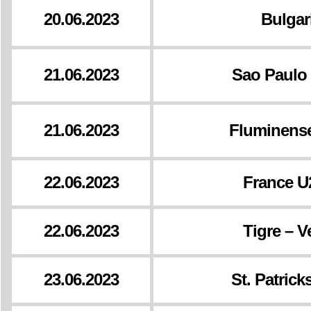
20.06.2023
Bulgar
21.06.2023
Sao Paulo 
21.06.2023
Fluminense
22.06.2023
France U2
22.06.2023
Tigre – V
23.06.2023
St. Patric