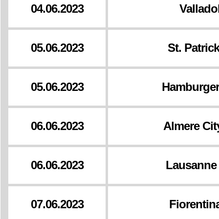
04.06.2023
Vallado
05.06.2023
St. Patric
05.06.2023
Hamburger 
06.06.2023
Almere Ci
06.06.2023
Lausanne 
07.06.2023
Fiorentin