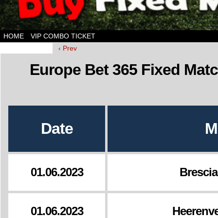
HOME
VIP COMBO TICKET
‹ Prev
Europe Bet 365 Fixed Matc
Date
M
01.06.2023
Brescia
01.06.2023
Heerenve