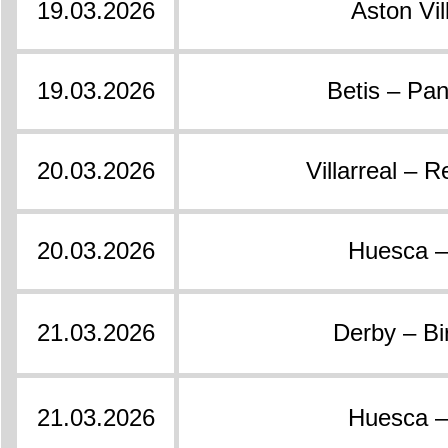
19.03.2026
Aston Vill
19.03.2026
Betis – Pan
20.03.2026
Villarreal – 
20.03.2026
Huesca –
21.03.2026
Derby – B
21.03.2026
Huesca –