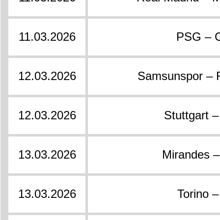
11.03.2026
PSG – C
12.03.2026
Samsunspor – R
12.03.2026
Stuttgart 
13.03.2026
Mirandes –
13.03.2026
Torino 