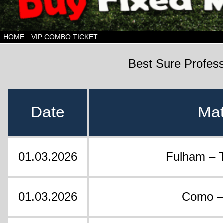
HOME
VIP COMBO TICKET
Best Sure Profess
Date
Ma
01.03.2026
Fulham – 
01.03.2026
Como –