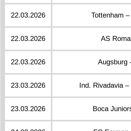
22.03.2026
Tottenham –
22.03.2026
AS Roma 
22.03.2026
Augsburg –
23.03.2026
Ind. Rivadavia –
23.03.2026
Boca Juniors